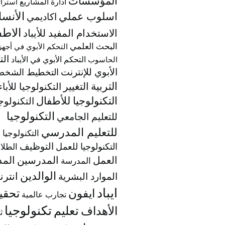
المؤسسات
ادارة المشاريع
استرا
الأنسا
اسلوب عملي
اكاديمي
الاطف
الاستخدام المفيد للأيباد
البحث العلمي
التحكم الأبوي في أجهز
الت
التحكم الأبوي في الأيباد
الحاسوب
الأبوي للإنترنت
التخطيط الشخ
التربية
التغيير
التكنولوجيا للأباء
التكنولوجيا للأطفال
التكنولوج
التكنولوجيا
للتعليم الجامعي
للتعليم المدرسي
التكنولوجيا 
التكنولوجيا للعمل
التوظيف
الطلا
العمل
المدرسين
المد
المدرسة
الوالدين
انتر
الموارد البشرية
ايباد
ايفون
تحقي
تجارب عالمية
تكنولوجيا
تعليم
الأهداف
ث