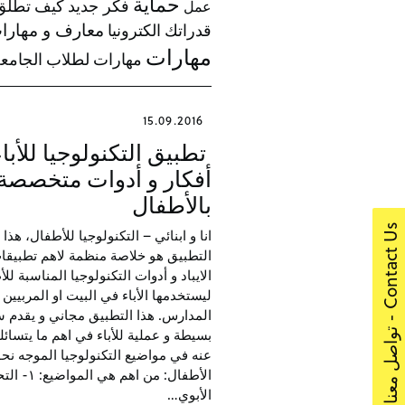
حماية
فكر جديد
كيف تطلق
عمل
معارف و مهارا
قدراتك الكترونيا
مهارات
مهارات لطلاب الجامع
15.09.2016
تطبيق التكنولوجيا للأبا
أفكار و أدوات متخصصة
بالأطفال
s
ا
انا و ابنائي – التكنولوجيا للأطفال، هذا
التطبيق هو خلاصة منظمة لاهم تطبيقا
الايباد و أدوات التكنولوجيا المناسبة لل
ليستخدمها الأباء في البيت او المربيين
المدارس. هذا التطبيق مجاني و يقدم 
C
o
n
t
a
c
t
U
-
ت
و
ا
ص
ل
م
ع
ن
بسيطة و عملية للأباء في اهم ما يتسائل
عنه في مواضيع التكنولوجيا الموجه نحو
الأطفال: من اهم هي المو
الأبوي…