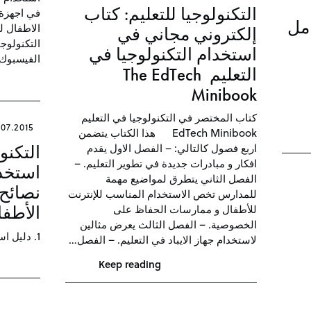
التكنولوجيا للتعليم: كتاب
في اجهزة ا
امل
إلكتروني مجاني في
التكنولوج
استخدام التكنولوجيا في
الفيسبوك 
التعليم The EdTech
Minibook
كتاب المختصر في التكنولوجيا في التعليم
.07.2015
EdTech Minibook هذا الكتاب يتضمن
اربع فصول كالتالي: – الفصل الاول يقدم
التكنو
افكار و مبادرات جديدة في تطوير التعليم. –
استخدا
الفصل الثاني يتطرق لمواضيع مهمة
نصائح 
للمدارس تخص الاستخدام المناسب للإنترنت
للأطفال و ممارسات الحفاظ على
الأطفا
الخصوصية. – الفصل الثالث يعرض مثالين
1. دليل استخدام الفيسبوك للأباء
لاستخدام جهاز الايباد في التعليم. – الفصل…
Keep reading