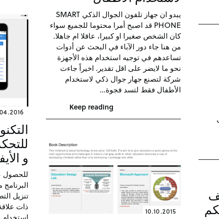
يبدو ان جهاز تلفون الجوال الذكي SMART
PHONE قد اصبح أمرا محتوما للجميع سواء
كان الشخص صغيرا او كبيرا، عاقلا ام جاهلا.
من هنا جاء دور الآباء في البحث عن أدوات
تساعدهم في توجيه استخدام هذه الأجهزة
نحو ما لايضر على اقل تقدير. اخيراً جاءت
شركة لتصنع جهار جوال ذكي لاستخدام
الأطفال فقط لتسد فجوة…
Keep reading
.04.2016
التكنو
للتحكم
و الأي
للحصول عل
البرنامج م
يف
تنزيل الت
ذات علاقة:
كم
10.10.2015