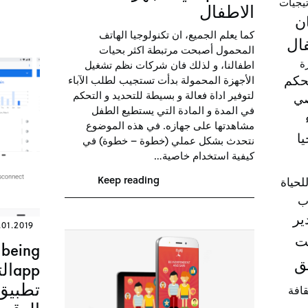
تيجيات
الاطفال
ن
كما يعلم الجميع، ان تكنولوجيا الهاتف
ال
المحمول أصبحت مرتبطة اكثر بحيات
ة
اطفالنا، و لذلك فان شركات نظم تشغيل
حكم
الأجهزة المحمولة بدأت تستجيب لطلب الآباء
لتوفير اداة فعالة و بسيطة للتحديد و التحكم
صي
في المدة و المادة التي يستطيع الطفل
مشاهدتها على جهازه. في هذه الموضوع
يا
نتحدث بشكل عملي (خطوة – خطوة) في
كيفية استخدام خاصية…
Keep reading
للحياة
ب
ير
.01.2019
نت
lbeing
ق
app
تطبيق 
قافة