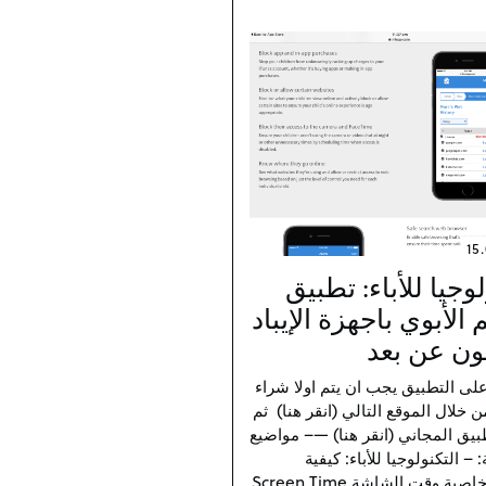
15
لوجيا للأباء: تطبيق
 الأبوي باجهزة الإيباد
فون عن بعد
ى التطبيق يجب ان يتم اولا شراء
ن خلال الموقع التالي (انقر هنا) ثم
طبيق المجاني (انقر هنا) —– مواضيع
 – التكنولوجيا للأباء: كيفية
استخدام خاصية وقت الشاشة Screen Time