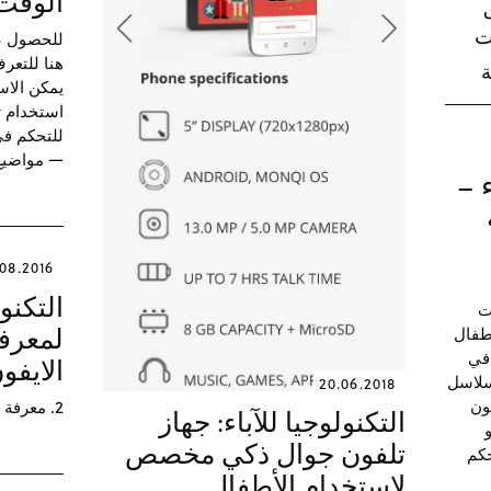
الوقت
ت
للحصول ع
هنا للتعر
ة
يمكن الاست
للتحكم في
— مواضيع ذا
ء –
08.2016
التكنول
ت
أطفال
لمعرف
 في
الايفون
سلاسل
20.06.2018
ون
2. معرفة زمن استخدام الأيفون و الأيباد
التكنولوجيا للآباء: جهاز
تلفون جوال ذكي مخصص
اضيع: ١- التحكم
لاستخدام الأطفال